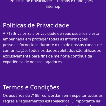
Políticas de Privacidade
Termos e Condições
Sitemap
Políticas de Privacidade
A 718Br valoriza a privacidade de seus usuários e está
empenhada em proteger todas as informações
pessoais fornecidas durante o uso de nossos canais de
comunicação. Todos os dados coletados são utilizados
exclusivamente para fins de melhoria contínua da
experiência de nossos jogadores.
Termos e Condições
Os usuários da 718Br concordam em respeitar todas as
regras e regulamentos estabelecidos. É importante ler