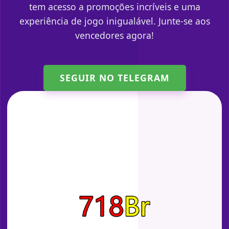
tem acesso a promoções incríveis e uma
experiência de jogo inigualável. Junte-se aos
vencedores agora!
SEGUIR NO TELEGRAM