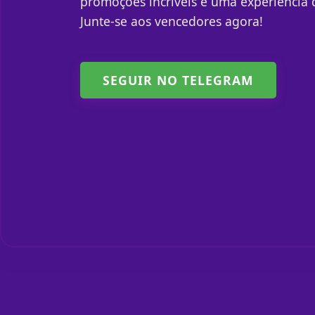
promoções incríveis e uma experiência d
Junte-se aos vencedores agora!
SEGUIR NO TELEGRAM