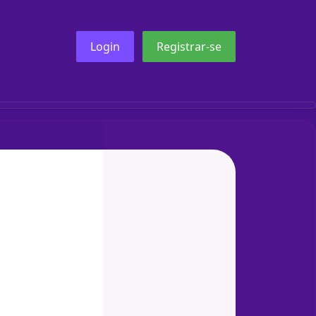
Login
Registrar-se