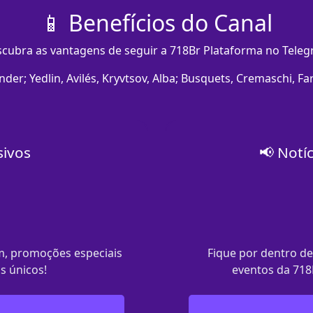
📱 Benefícios do Canal
cubra as vantagens de seguir a 718Br Plataforma no Tele
der; Yedlin, Avilés, Kryvtsov, Alba; Busquets, Cremaschi, Far
sivos
📢 Notí
m, promoções especiais
Fique por dentro d
s únicos!
eventos da 718