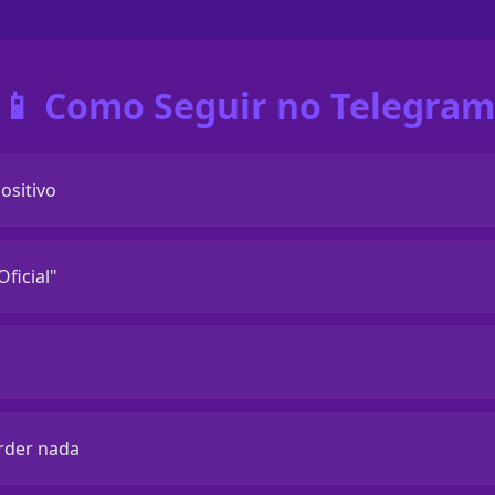
📱 Como Seguir no Telegram
ositivo
ficial"
erder nada