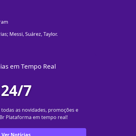
gram
ias; Messi, Suárez, Taylor.
cias em Tempo Real
24/7
e todas as novidades, promoções e
Br Plataforma em tempo real!
Ver Notícias