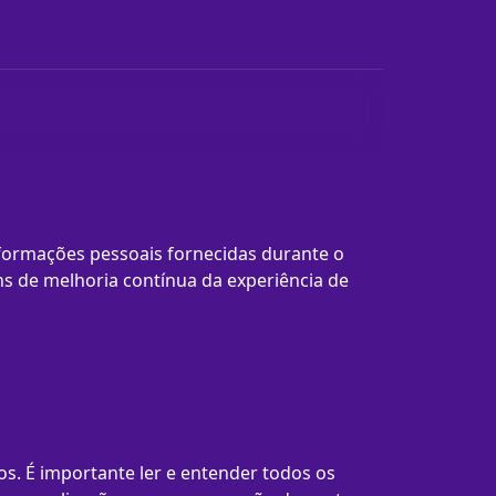
nformações pessoais fornecidas durante o
ns de melhoria contínua da experiência de
s. É importante ler e entender todos os