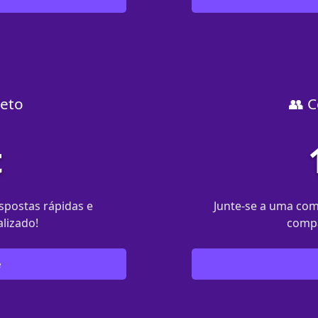
reto
👥 
t
espostas rápidas e
Junte-se a uma com
lizado!
compa
e