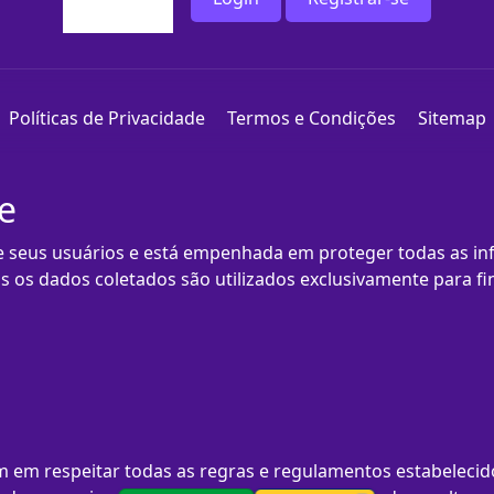
Políticas de Privacidade
Termos e Condições
Sitemap
de
de seus usuários e está empenhada em proteger todas as i
 os dados coletados são utilizados exclusivamente para fi
em respeitar todas as regras e regulamentos estabelecido