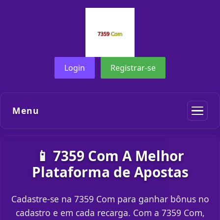
Login
Registrar-se
Menu
📱 7359 Com A Melhor
Plataforma de Apostas
Cadastre-se na 7359 Com para ganhar bônus no
cadastro e em cada recarga. Com a 7359 Com,