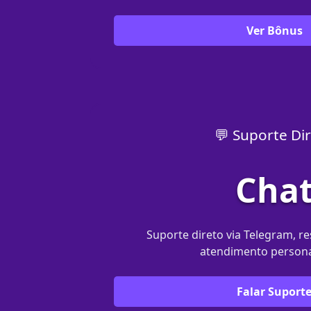
Ver Bônus
💬 Suporte Di
Cha
Suporte direto via Telegram, r
atendimento persona
Falar Suport