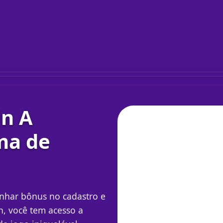
in A
ma de
nhar bônus no cadastro e
, você tem acesso a