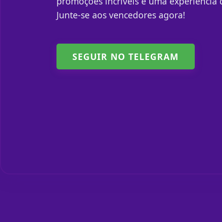
promoções incríveis e uma experiência d
Junte-se aos vencedores agora!
SEGUIR NO TELEGRAM