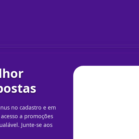
lhor
postas
nus no cadastro e em
 acesso a promoções
ualável. Junte-se aos