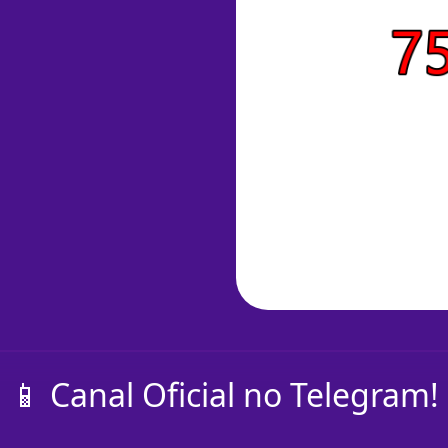
📱 Canal Oficial no Telegram!