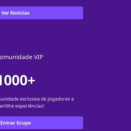
Ver Notícias
Comunidade VIP
1000+
unidade exclusiva de jogadores e
rtilhe experiências!
Entrar Grupo