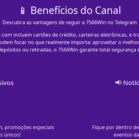
📱 Benefícios do Canal
Descubra as vantagens de seguir a 7566Win no Telegram
​ incluem cartões de crédito, carteiras eletrônicas, e t
dem focar no que realmente importa: aproveitar o melhor do
depósitos ou retiradas, o 7566Win garante total segurança e
sivos
📢 Notí
m, promoções especiais
Fique por dentro d
s únicos!
eventos da