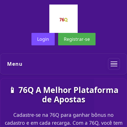
Login
Registrar-se
Menu
📱 76Q A Melhor Plataforma
de Apostas
Cadastre-se na 76Q para ganhar bônus no
cadastro e em cada recarga. Com a 76Q, você tem