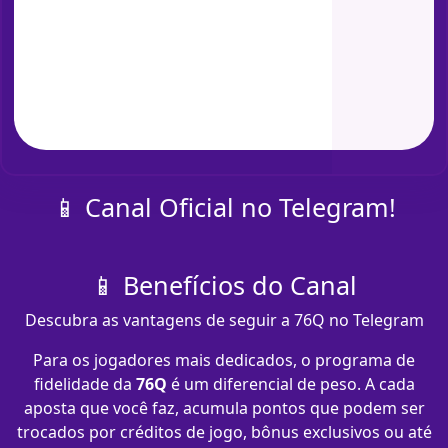
📱 Canal Oficial no Telegram!
📱 Benefícios do Canal
Descubra as vantagens de seguir a 76Q no Telegram
Para os jogadores mais dedicados, o programa de
fidelidade da
76Q
é um diferencial de peso. A cada
aposta que você faz, acumula pontos que podem ser
trocados por créditos de jogo, bônus exclusivos ou até