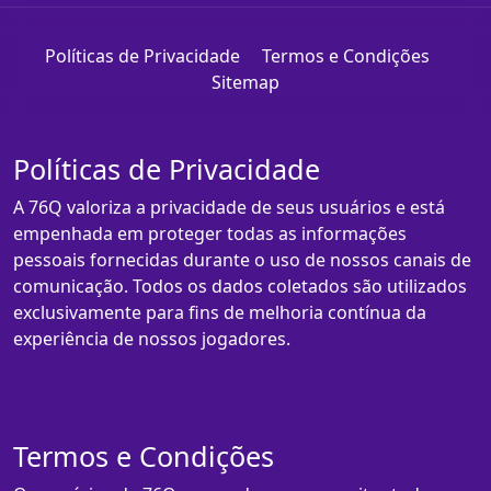
Políticas de Privacidade
Termos e Condições
Sitemap
Políticas de Privacidade
A 76Q valoriza a privacidade de seus usuários e está
empenhada em proteger todas as informações
pessoais fornecidas durante o uso de nossos canais de
comunicação. Todos os dados coletados são utilizados
exclusivamente para fins de melhoria contínua da
experiência de nossos jogadores.
Termos e Condições