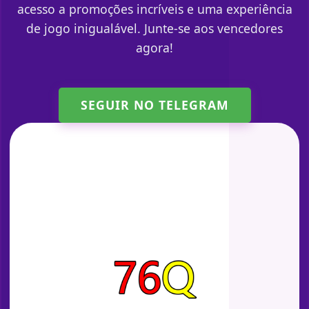
acesso a promoções incríveis e uma experiência
de jogo inigualável. Junte-se aos vencedores
agora!
SEGUIR NO TELEGRAM