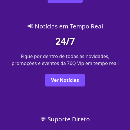
📢 Notícias em Tempo Real
24/7
Fique por dentro de todas as novidades,
promoções e eventos da 76Q Vip em tempo real!
Ver Notícias
💬 Suporte Direto