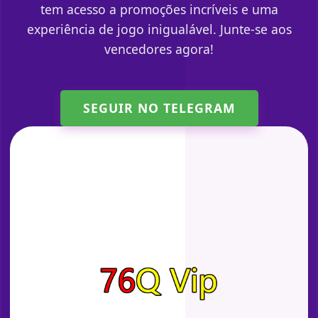
tem acesso a promoções incríveis e uma
experiência de jogo inigualável. Junte-se aos
vencedores agora!
SEGUIR NO TELEGRAM