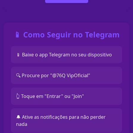
📱 Como Seguir no Telegram
📱 Baixe o app Telegram no seu dispositivo
🔍 Procure por "@76Q VipOficial"
👆 Toque em "Entrar" ou "Join"
🔔 Ative as notificações para não perder
nada