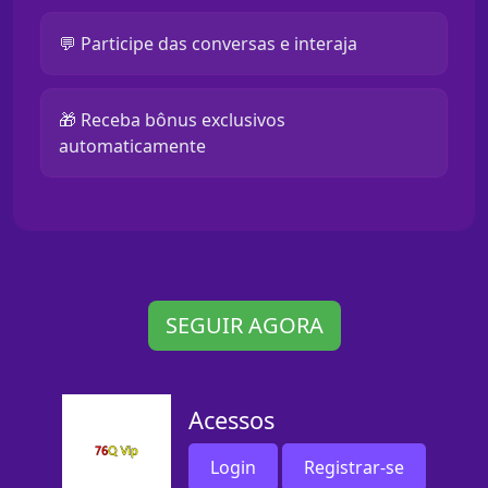
💬 Participe das conversas e interaja
🎁 Receba bônus exclusivos
automaticamente
SEGUIR AGORA
Acessos
Login
Registrar-se