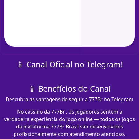
📱 Canal Oficial no Telegram!
📱 Benefícios do Canal
Descubra as vantagens de seguir a 777Br no Telegram
No cassino da 777Br , os jogadores sentem a
verdadeira experiência do jogo online — todos os jogos
da plataforma 777Br Brasil são desenvolvidos
profissionalmente com atendimento atencioso.