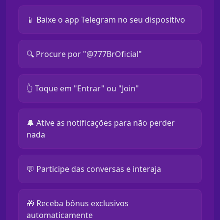
📱 Baixe o app Telegram no seu dispositivo
🔍 Procure por "@777BrOficial"
👆 Toque em "Entrar" ou "Join"
🔔 Ative as notificações para não perder
nada
💬 Participe das conversas e interaja
🎁 Receba bônus exclusivos
automaticamente