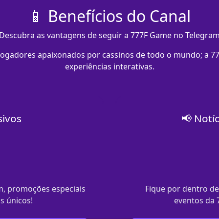
📱 Benefícios do Canal
Descubra as vantagens de seguir a 777F Game no Telegra
 jogadores apaixonados por cassinos de todo o mundo; a 
experiências interativas.
sivos
📢 Notí
m, promoções especiais
Fique por dentro d
s únicos!
eventos da 