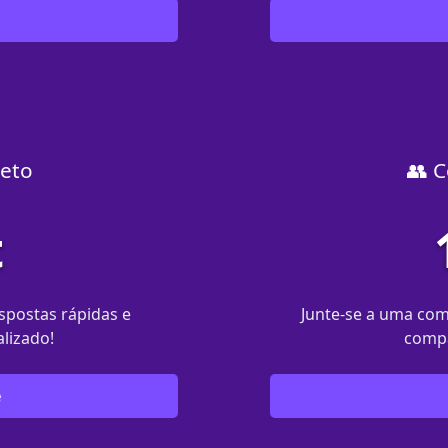
reto
👥 
t
espostas rápidas e
Junte-se a uma com
lizado!
compa
e