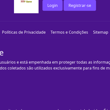
Login
Registrar-se
Políticas de Privacidade
Termos e Condições
Sitemap
de
s usuários e está empenhada em proteger todas as informaç
os coletados são utilizados exclusivamente para fins de m