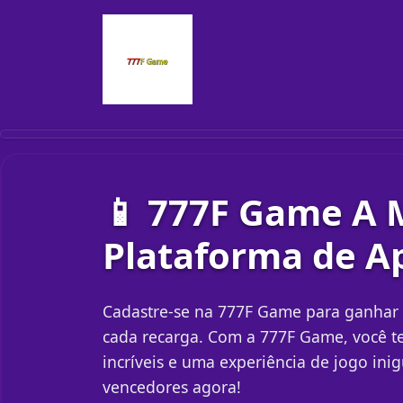
📱 777F Game A 
Plataforma de A
Cadastre-se na 777F Game para ganhar
cada recarga. Com a 777F Game, você 
incríveis e uma experiência de jogo inig
vencedores agora!