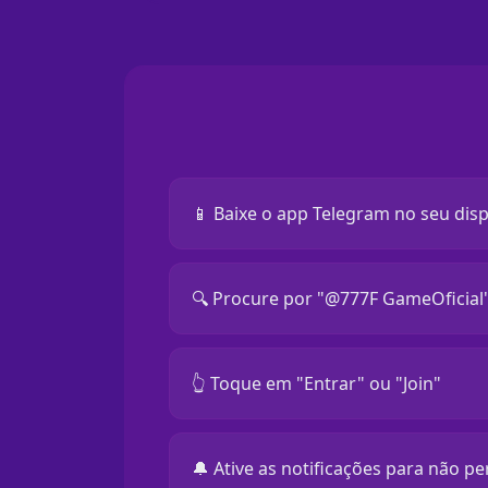
📱 Baixe o app Telegram no seu disp
🔍 Procure por "@777F GameOficial
👆 Toque em "Entrar" ou "Join"
🔔 Ative as notificações para não p