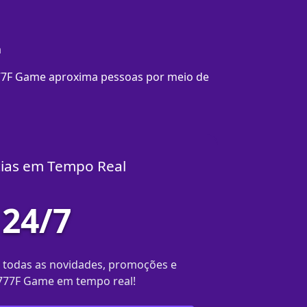
m
777F Game aproxima pessoas por meio de
cias em Tempo Real
24/7
e todas as novidades, promoções e
777F Game em tempo real!