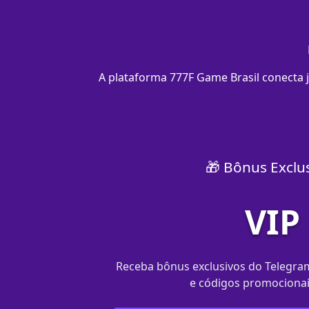
A plataforma 777F Game Brasil conecta
🎁 Bônus Exclu
VIP
Receba bônus exclusivos do Telegra
e códigos promocionai