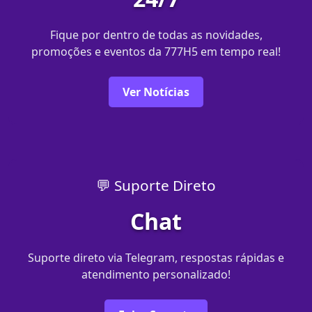
Fique por dentro de todas as novidades,
promoções e eventos da 777H5 em tempo real!
Ver Notícias
💬 Suporte Direto
Chat
Suporte direto via Telegram, respostas rápidas e
atendimento personalizado!