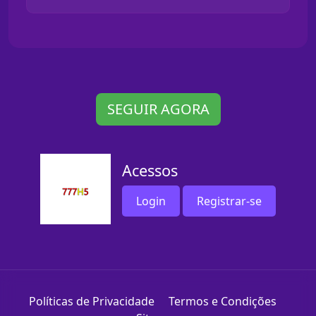
SEGUIR AGORA
Acessos
Login
Registrar-se
Políticas de Privacidade
Termos e Condições