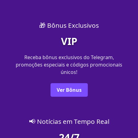
🎁 Bônus Exclusivos
VIP
Receba bônus exclusivos do Telegram,
promoções especiais e códigos promocionais
únicos!
Ver Bônus
📢 Notícias em Tempo Real
24/7