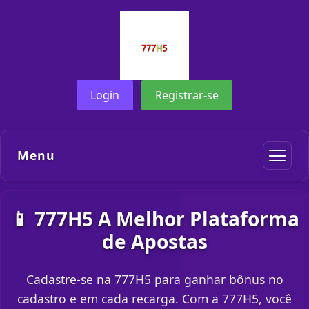
Login
Registrar-se
Menu
📱 777H5 A Melhor Plataforma
de Apostas
Cadastre-se na 777H5 para ganhar bônus no
cadastro e em cada recarga. Com a 777H5, você