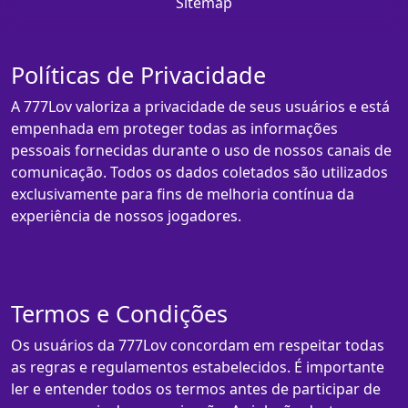
Sitemap
Políticas de Privacidade
A 777Lov valoriza a privacidade de seus usuários e está
empenhada em proteger todas as informações
pessoais fornecidas durante o uso de nossos canais de
comunicação. Todos os dados coletados são utilizados
exclusivamente para fins de melhoria contínua da
experiência de nossos jogadores.
Termos e Condições
Os usuários da 777Lov concordam em respeitar todas
as regras e regulamentos estabelecidos. É importante
ler e entender todos os termos antes de participar de