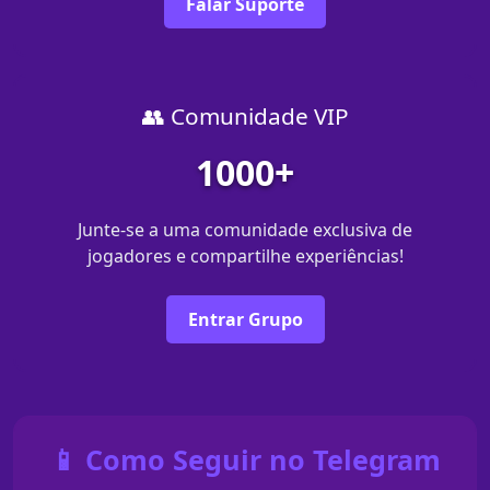
Falar Suporte
👥 Comunidade VIP
1000+
Junte-se a uma comunidade exclusiva de
jogadores e compartilhe experiências!
Entrar Grupo
📱 Como Seguir no Telegram