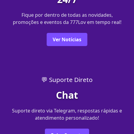
Fique por dentro de todas as novidades,
promoções e eventos da 777Lov em tempo real!
Ver Notícias
💬 Suporte Direto
Chat
Suporte direto via Telegram, respostas rápidas e
atendimento personalizado!