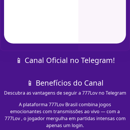
📱 Canal Oficial no Telegram!
📱 Benefícios do Canal
Descubra as vantagens de seguir a 777Lov no Telegram
A plataforma 777Lov Brasil combina jogos
emocionantes com transmissões ao vivo — com a
777Lov , o jogador mergulha em partidas intensas com
apenas um login.