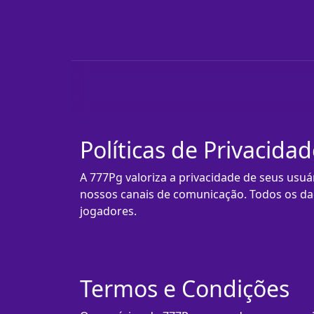
Políticas de Privacida
A 777Pg valoriza a privacidade de seus usu
nossos canais de comunicação. Todos os dad
jogadores.
Termos e Condições