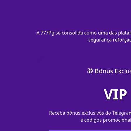
A 777Pg se consolida como uma das platafo
segurança reforçad
🎁 Bônus Exclu
VIP
Receba bônus exclusivos do Telegra
e códigos promocionai