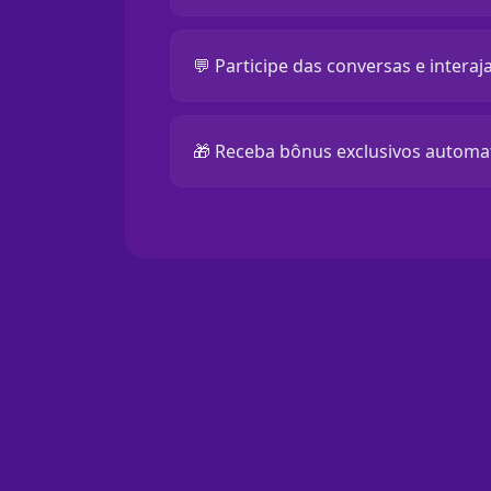
💬 Participe das conversas e interaj
🎁 Receba bônus exclusivos autom