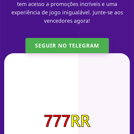
tem acesso a promoções incríveis e uma
experiência de jogo inigualável. Junte-se aos
vencedores agora!
SEGUIR NO TELEGRAM