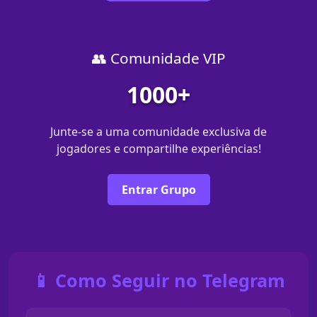
👥 Comunidade VIP
1000+
Junte-se a uma comunidade exclusiva de
jogadores e compartilhe experiências!
Entrar Grupo
📱 Como Seguir no Telegram