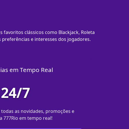
s favoritos clássicos como Blackjack, Roleta
 preferências e interesses dos jogadores.
cias em Tempo Real
24/7
e todas as novidades, promoções e
a 777Rio em tempo real!