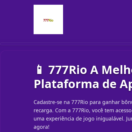
📱 777Rio A Melh
Plataforma de A
Cadastre-se na 777Rio para ganhar bôn
recarga. Com a 777Rio, você tem acesso
uma experiência de jogo inigualável. J
agora!