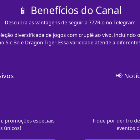
📱 Benefícios do Canal
Descubra as vantagens de seguir a 777Rio no Telegram
eção diversificada de jogos com crupiê ao vivo, incluindo o
 Sic Bo e Dragon Tiger. Essa variedade atende a diferentes
sivos
📢 Notí
m, promoções especiais
Fique por dentro d
s únicos!
eventos d