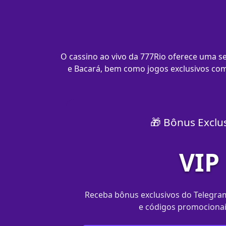
O cassino ao vivo da 777Rio oferece uma sel
e Bacará, bem como jogos exclusivos como
🎁 Bônus Exclu
VIP
Receba bônus exclusivos do Telegra
e códigos promocionai