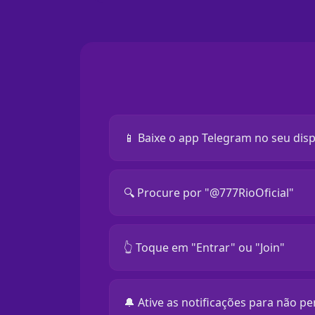
📱 Baixe o app Telegram no seu disp
🔍 Procure por "@777RioOficial"
👆 Toque em "Entrar" ou "Join"
🔔 Ative as notificações para não p