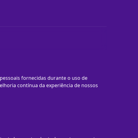
pessoais fornecidas durante o uso de
elhoria contínua da experiência de nossos