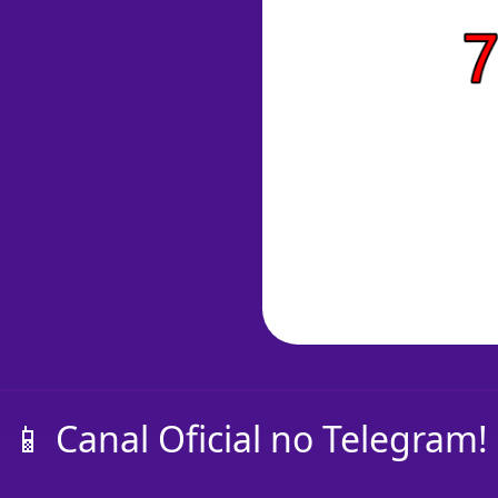
📱 Canal Oficial no Telegram!