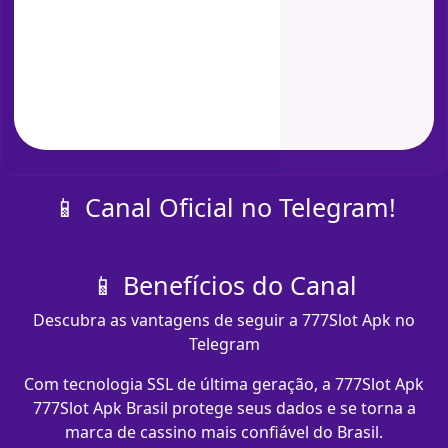
📱 Canal Oficial no Telegram!
📱 Benefícios do Canal
Descubra as vantagens de seguir a 777Slot Apk no
Telegram
Com tecnologia SSL de última geração, a 777Slot Apk
777Slot Apk Brasil protege seus dados e se torna a
marca de cassino mais confiável do Brasil.