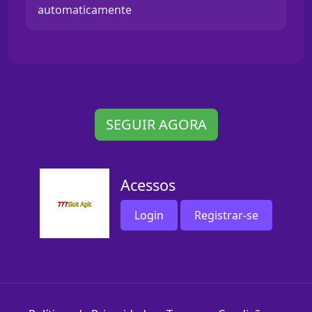
automaticamente
SEGUIR AGORA
Acessos
Login
Registrar-se