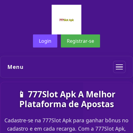
Login
Registrar-se
Menu
📱 777Slot Apk A Melhor
Plataforma de Apostas
Cadastre-se na 777Slot Apk para ganhar bônus no
cadastro e em cada recarga. Com a 777Slot Apk,