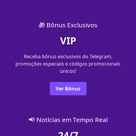
🎁 Bônus Exclusivos
VIP
Receba bônus exclusivos do Telegram,
promoções especiais e códigos promocionais
únicos!
Ver Bônus
📢 Notícias em Tempo Real
24/7