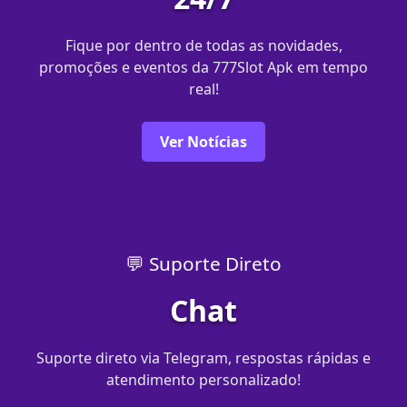
Fique por dentro de todas as novidades,
promoções e eventos da 777Slot Apk em tempo
real!
Ver Notícias
💬 Suporte Direto
Chat
Suporte direto via Telegram, respostas rápidas e
atendimento personalizado!