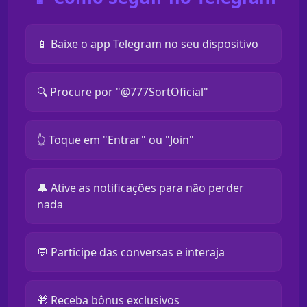
📱 Baixe o app Telegram no seu dispositivo
🔍 Procure por "@777SortOficial"
👆 Toque em "Entrar" ou "Join"
🔔 Ative as notificações para não perder
nada
💬 Participe das conversas e interaja
🎁 Receba bônus exclusivos