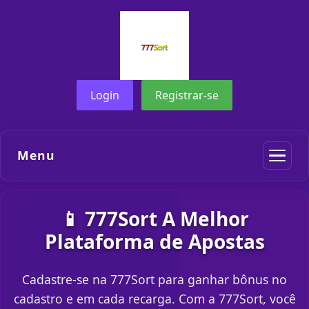
Login
Registrar-se
Menu
📱 777Sort A Melhor
Plataforma de Apostas
Cadastre-se na 777Sort para ganhar bônus no
cadastro e em cada recarga. Com a 777Sort, você