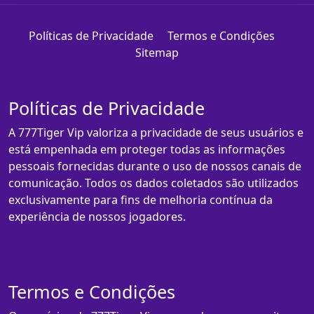
Políticas de Privacidade
Termos e Condições
Sitemap
Políticas de Privacidade
A 777Tiger Vip valoriza a privacidade de seus usuários e
está empenhada em proteger todas as informações
pessoais fornecidas durante o uso de nossos canais de
comunicação. Todos os dados coletados são utilizados
exclusivamente para fins de melhoria contínua da
experiência de nossos jogadores.
Termos e Condições