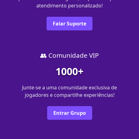
atendimento personalizado!
Falar Suporte
👥 Comunidade VIP
1000+
Junte-se a uma comunidade exclusiva de
jogadores e compartilhe experiências!
Entrar Grupo