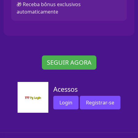
🎁 Receba bônus exclusivos
automaticamente
SEGUIR AGORA
Acessos
Login
Registrar-se