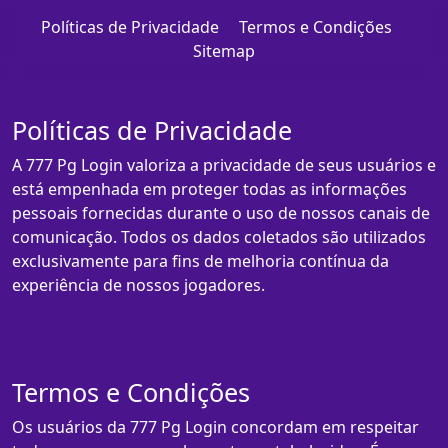
Políticas de Privacidade
Termos e Condições
Sitemap
Políticas de Privacidade
A 777 Pg Login valoriza a privacidade de seus usuários e
está empenhada em proteger todas as informações
pessoais fornecidas durante o uso de nossos canais de
comunicação. Todos os dados coletados são utilizados
exclusivamente para fins de melhoria contínua da
experiência de nossos jogadores.
Termos e Condições
Os usuários da 777 Pg Login concordam em respeitar