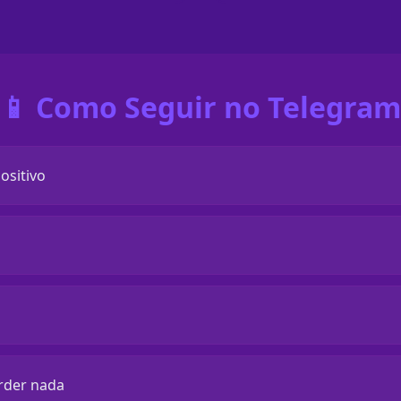
📱 Como Seguir no Telegram
ositivo
erder nada