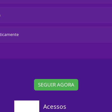
a
aticamente
SEGUIR AGORA
Acessos