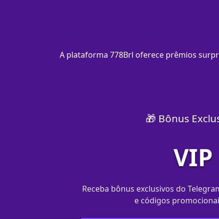
A plataforma 778Brl oferece prêmios surpre
🎁 Bônus Exclu
VIP
Receba bônus exclusivos do Telegra
e códigos promocionai