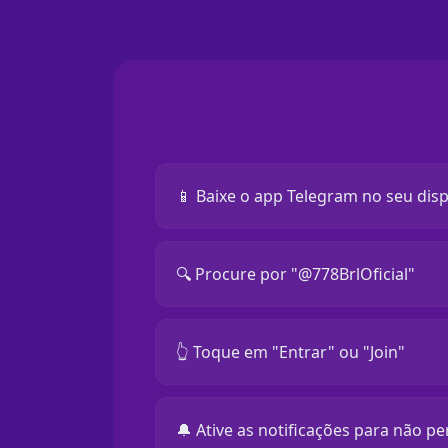
📱 Baixe o app Telegram no seu disp
🔍 Procure por "@778BrlOficial"
👆 Toque em "Entrar" ou "Join"
🔔 Ative as notificações para não p