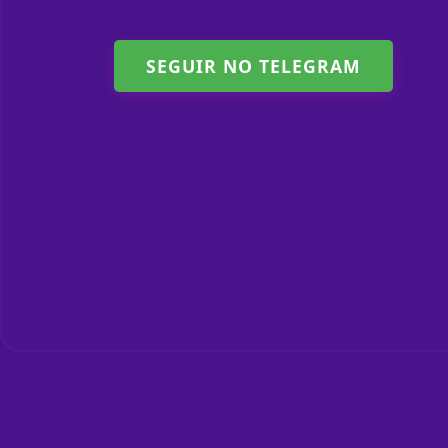
SEGUIR NO TELEGRAM