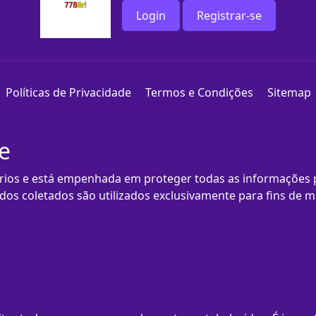
Login
Registrar-se
Políticas de Privacidade
Termos e Condições
Sitemap
de
uários e está empenhada em proteger todas as informações 
os coletados são utilizados exclusivamente para fins de m