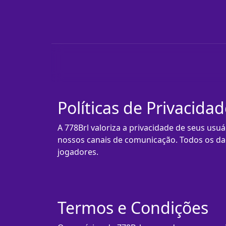
Políticas de Privacida
A 778Brl valoriza a privacidade de seus us
nossos canais de comunicação. Todos os dad
jogadores.
Termos e Condições