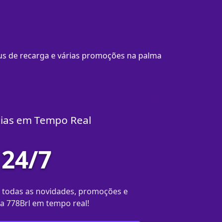
ônus de recarga e várias promoções na palma
cias em Tempo Real
24/7
e todas as novidades, promoções e
a 778Brl em tempo real!