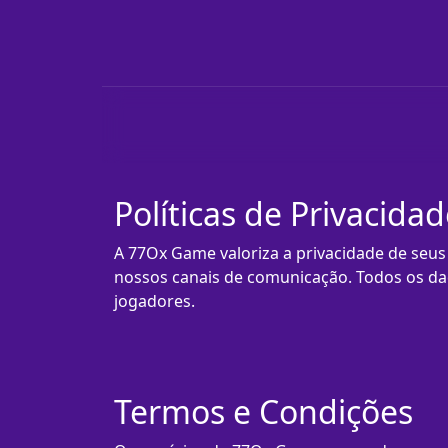
Políticas de Privacida
A 77Ox Game valoriza a privacidade de seu
nossos canais de comunicação. Todos os dad
jogadores.
Termos e Condições