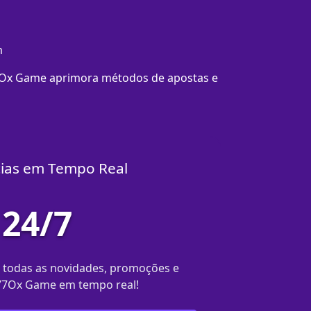
m
77Ox Game aprimora métodos de apostas e
cias em Tempo Real
24/7
e todas as novidades, promoções e
77Ox Game em tempo real!