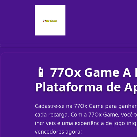
📱 77Ox Game A
Plataforma de A
Cadastre-se na 77Ox Game para ganhar
cada recarga. Com a 77Ox Game, você 
incríveis e uma experiência de jogo inig
vencedores agora!