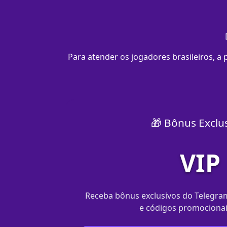
Para atender os jogadores brasileiros,
🎁 Bônus Exclu
VIP
Receba bônus exclusivos do Telegra
e códigos promocionai