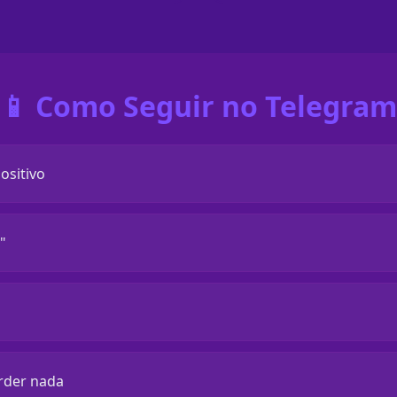
📱 Como Seguir no Telegram
ositivo
"
erder nada