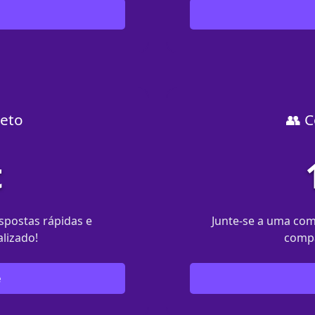
reto
👥 
t
espostas rápidas e
Junte-se a uma com
lizado!
compa
e