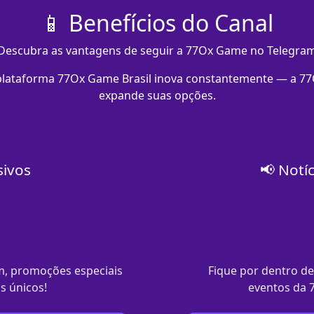
📱 Benefícios do Canal
Descubra as vantagens de seguir a 77Ox Game no Telegra
 a plataforma 77Ox Game Brasil inova constantemente — a 
expande suas opções.
sivos
📢 Notí
m, promoções especiais
Fique por dentro d
s únicos!
eventos da 