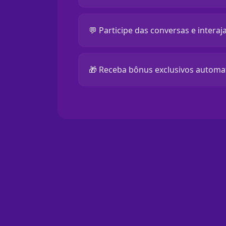
💬 Participe das conversas e interaj
🎁 Receba bônus exclusivos autom