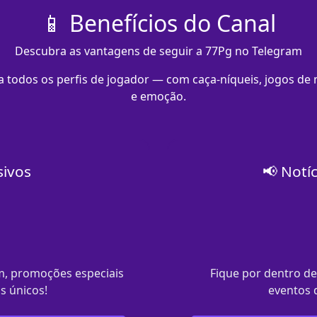
📱 Benefícios do Canal
Descubra as vantagens de seguir a 77Pg no Telegram
a todos os perfis de jogador — com caça-níqueis, jogos de
e emoção.
sivos
📢 Notí
m, promoções especiais
Fique por dentro d
s únicos!
eventos 