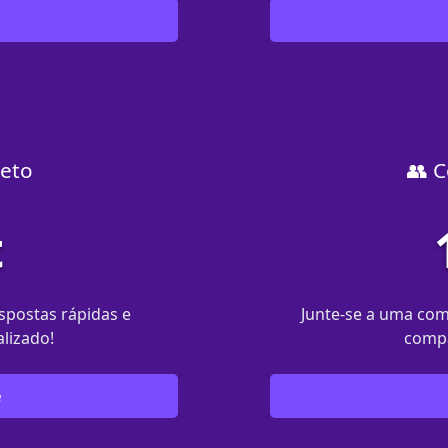
reto
👥 
t
espostas rápidas e
Junte-se a uma com
lizado!
compa
e