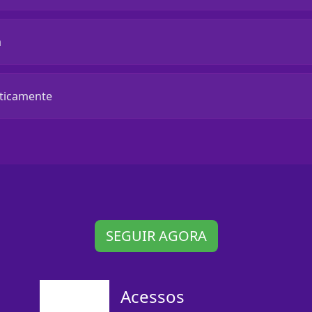
a
aticamente
SEGUIR AGORA
Acessos