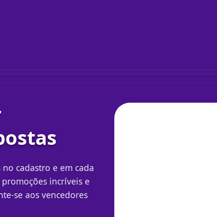
r
postas
 no cadastro e em cada
 promoções incríveis e
unte-se aos vencedores