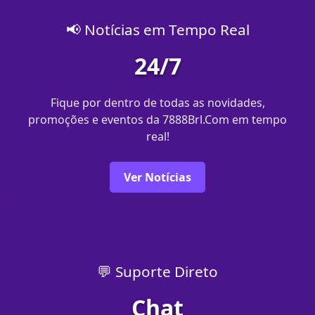
📢 Notícias em Tempo Real
24/7
Fique por dentro de todas as novidades,
promoções e eventos da 7888Brl.Com em tempo
real!
Ver Notícias
💬 Suporte Direto
Chat