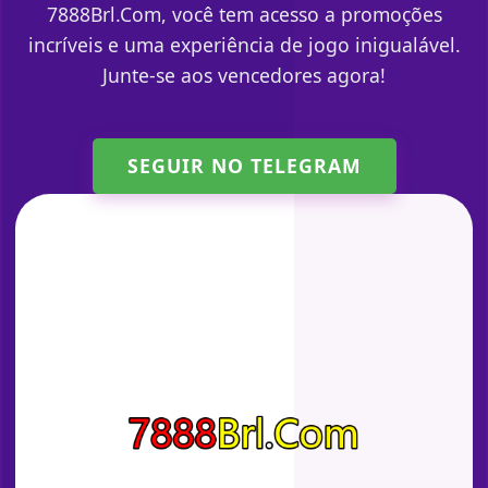
7888Brl.Com, você tem acesso a promoções
incríveis e uma experiência de jogo inigualável.
Junte-se aos vencedores agora!
SEGUIR NO TELEGRAM