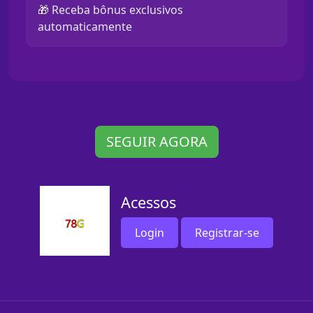
🎁 Receba bônus exclusivos
automaticamente
SEGUIR AGORA
Acessos
Login
Registrar-se