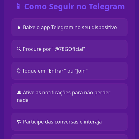
📱 Como Seguir no Telegram
📱 Baixe o app Telegram no seu dispositivo
🔍 Procure por "@78GOficial"
👆 Toque em "Entrar" ou "Join"
🔔 Ative as notificações para não perder
nada
💬 Participe das conversas e interaja