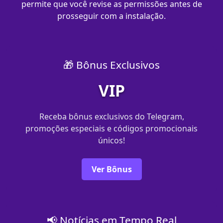
permite que você revise as permissões antes de
prosseguir com a instalação.
🎁 Bônus Exclusivos
VIP
Receba bônus exclusivos do Telegram,
promoções especiais e códigos promocionais
únicos!
Ver Bônus
📢 Notícias em Tempo Real