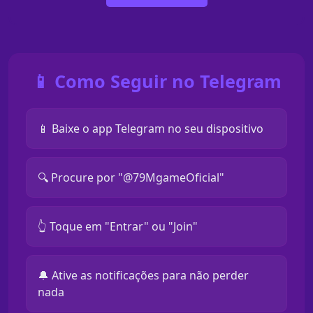
📱 Como Seguir no Telegram
📱 Baixe o app Telegram no seu dispositivo
🔍 Procure por "@79MgameOficial"
👆 Toque em "Entrar" ou "Join"
🔔 Ative as notificações para não perder
nada