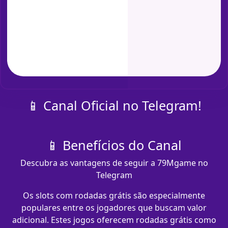
📱 Canal Oficial no Telegram!
📱 Benefícios do Canal
Descubra as vantagens de seguir a 79Mgame no
Telegram
Os slots com rodadas grátis são especialmente
populares entre os jogadores que buscam valor
adicional. Estes jogos oferecem rodadas grátis como