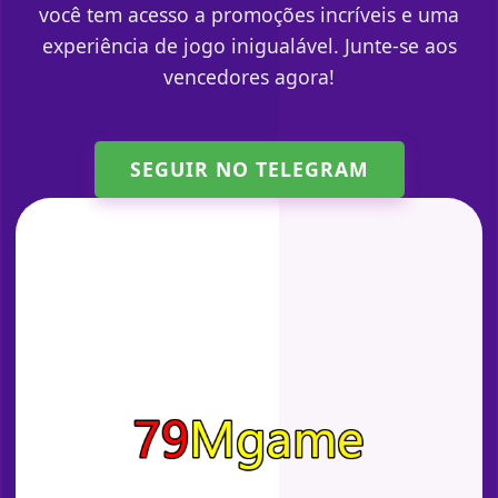
você tem acesso a promoções incríveis e uma
experiência de jogo inigualável. Junte-se aos
vencedores agora!
SEGUIR NO TELEGRAM