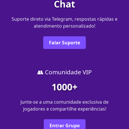
Chat
Suporte direto via Telegram, respostas rápidas e
atendimento personalizado!
Falar Suporte
👥 Comunidade VIP
1000+
Junte-se a uma comunidade exclusiva de
jogadores e compartilhe experiências!
Entrar Grupo