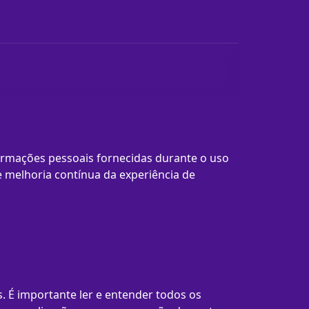
formações pessoais fornecidas durante o uso
e melhoria contínua da experiência de
 É importante ler e entender todos os