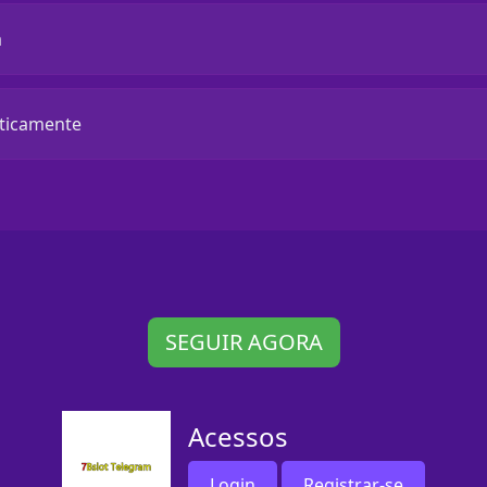
a
aticamente
SEGUIR AGORA
Acessos
Login
Registrar-se