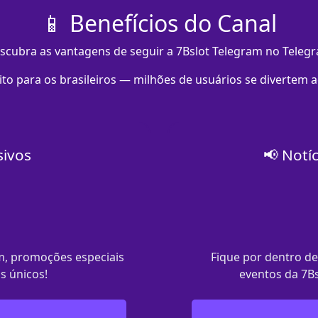
📱 Benefícios do Canal
scubra as vantagens de seguir a 7Bslot Telegram no Teleg
to para os brasileiros — milhões de usuários se divertem aq
sivos
📢 Notí
m, promoções especiais
Fique por dentro d
s únicos!
eventos da 7B