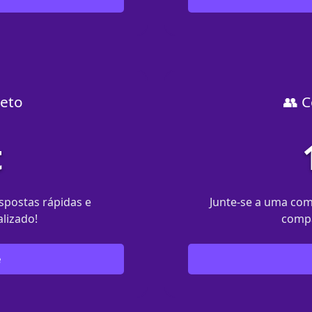
reto
👥 
t
espostas rápidas e
Junte-se a uma com
lizado!
compa
e