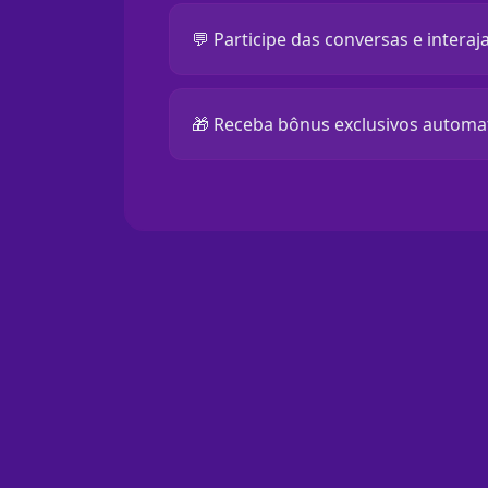
💬 Participe das conversas e interaj
🎁 Receba bônus exclusivos autom