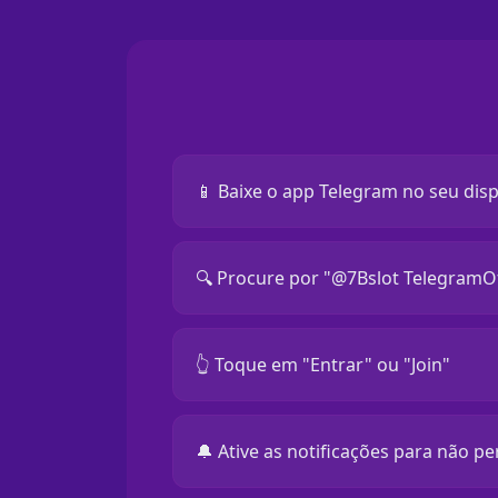
📱 Baixe o app Telegram no seu disp
🔍 Procure por "@7Bslot TelegramOf
👆 Toque em "Entrar" ou "Join"
🔔 Ative as notificações para não p