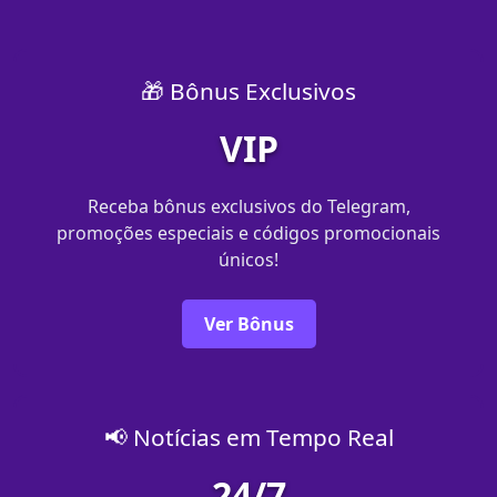
🎁 Bônus Exclusivos
VIP
Receba bônus exclusivos do Telegram,
promoções especiais e códigos promocionais
únicos!
Ver Bônus
📢 Notícias em Tempo Real
24/7