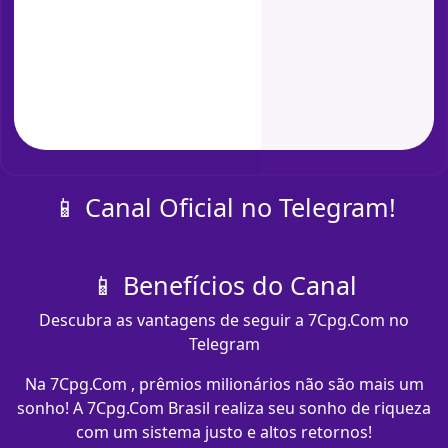
📱 Canal Oficial no Telegram!
📱 Benefícios do Canal
Descubra as vantagens de seguir a 7Cpg.Com no
Telegram
Na 7Cpg.Com , prêmios milionários não são mais um
sonho! A 7Cpg.Com Brasil realiza seu sonho de riqueza
com um sistema justo e altos retornos!