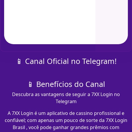
📱 Canal Oficial no Telegram!
📱 Benefícios do Canal
Descubra as vantagens de seguir a 7XX Login no
Telegram
A 7XX Login é um aplicativo de cassino profissional e
confiável; com apenas um pouco de sorte da 7XX Login
Brasil , você pode ganhar grandes prêmios com