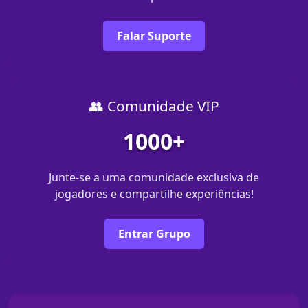
Falar Suporte
👥 Comunidade VIP
1000+
Junte-se a uma comunidade exclusiva de
jogadores e compartilhe experiências!
Entrar Grupo