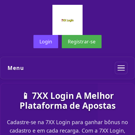
Login
Registrar-se
Menu
📱 7XX Login A Melhor
Plataforma de Apostas
Cadastre-se na 7XX Login para ganhar bônus no
cadastro e em cada recarga. Com a 7XX Login,