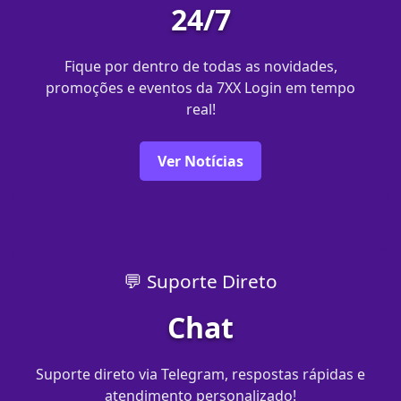
24/7
Fique por dentro de todas as novidades,
promoções e eventos da 7XX Login em tempo
real!
Ver Notícias
💬 Suporte Direto
Chat
Suporte direto via Telegram, respostas rápidas e
atendimento personalizado!