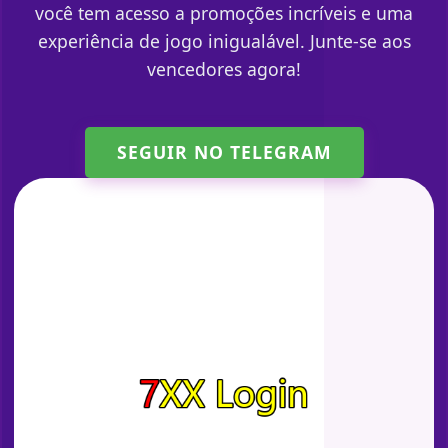
você tem acesso a promoções incríveis e uma
experiência de jogo inigualável. Junte-se aos
vencedores agora!
SEGUIR NO TELEGRAM