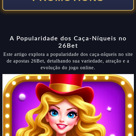
A Popularidade dos Caça-Níqueis no
26Bet
Este artigo explora a popularidade dos caça-níqueis no site
de apostas 26Bet, detalhando sua variedade, atração e a
evolução do jogo online.