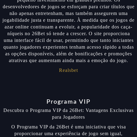
desenvolvedores de jogos se esforçam para criar títulos que
não apenas entretenham, mas também assegurem uma
jogabilidade justa e transparente. À medida que os jogos de
azar online continuam a evoluir, a popularidade dos caça-
níqueis no 26Bet só tende a crescer. O site proporciona
uma interface fácil de usar, permitindo que tanto iniciantes
quanto jogadores experientes tenham acesso rápido a todas
as opções disponíveis, além de bonificações e promoções
atrativas que aumentam ainda mais a emoção do jogo.
Realsbet
Programa VIP
Descubra o Programa VIP da 26Bet: Vantagens Exclusivas
para Jogadores
O Programa VIP da 26Bet é uma iniciativa que visa
proporcionar uma experiência de jogo sem igual,